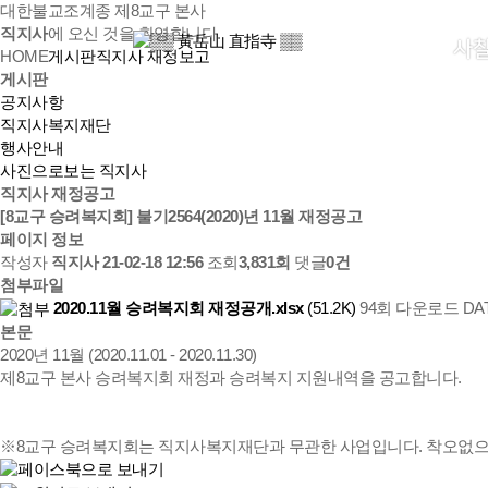
대한불교조계종 제8교구 본사
직지사
에 오신 것을 환영합니다.
사
HOME
게시판
직지사 재정보고
게시판
공지사항
직지사복지재단
행사안내
사진으로보는 직지사
직지사 재정공고
[8교구 승려복지회] 불기2564(2020)년 11월 재정공고
페이지 정보
작성자
직지사
21-02-18 12:56
조회
3,831회
댓글
0건
첨부파일
2020.11월 승려복지회 재정공개.xlsx
(51.2K)
94회 다운로드
DAT
본문
2020년 11월 (2020.11.01 - 2020.11.30)
제8교구 본사 승려복지회 재정과 승려복지 지원내역을 공고합니다.
※8교구 승려복지회는 직지사복지재단과 무관한 사업입니다. 착오없으