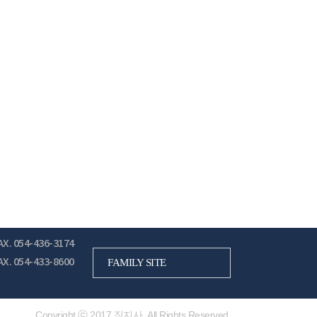
AX. 054-436-3174
AX. 054-433-8600
FAMILY SITE
Copyright ⓒ 2017 직지사. All Rights Reserved.