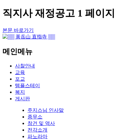
직지사 재정공고 1 페이지
본문 바로가기
메인메뉴
사찰안내
교육
포교
템플스테이
복지
게시판
주지스님 인사말
종무소
창건 및 역사
전각소개
파노라마