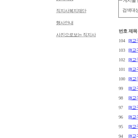
게시물 
검색대
직지사복지재단
행사안내
번호
제목
사진으로보는 직지사
104
[8교
103
[8교
102
[8교
101
[8교
100
[8교
99
[8교
98
[8교
97
[8교
96
[8교
95
[8교
94
[8교