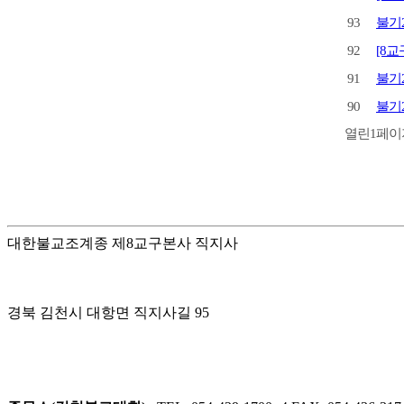
93
불기2
92
[8교
91
불기2
90
불기2
열린
1
페이
대한불교조계종 제8교구본사 직지사
경북 김천시 대항면 직지사길 95