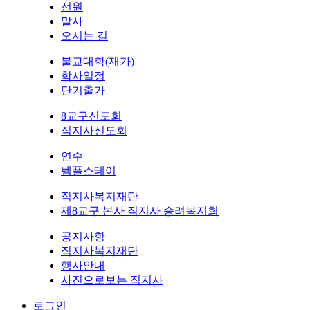
선원
말사
오시는 길
불교대학(재가)
학사일정
단기출가
8교구신도회
직지사신도회
연수
템플스테이
직지사복지재단
제8교구 본사 직지사 승려복지회
공지사항
직지사복지재단
행사안내
사진으로보는 직지사
로그인