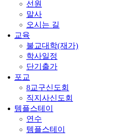
선원
말사
오시는 길
교육
불교대학(재가)
학사일정
단기출가
포교
8교구신도회
직지사신도회
템플스테이
연수
템플스테이