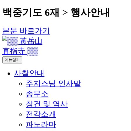
백중기도 6재 > 행사안내
본문 바로가기
메뉴열기
사찰안내
주지스님 인사말
종무소
창건 및 역사
전각소개
파노라마