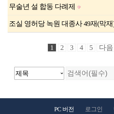
무술년 설 합동 다례제
조실 영허당 녹원 대종사 49재(막재
1
2
3
4
5
다음
PC 버전
로그인