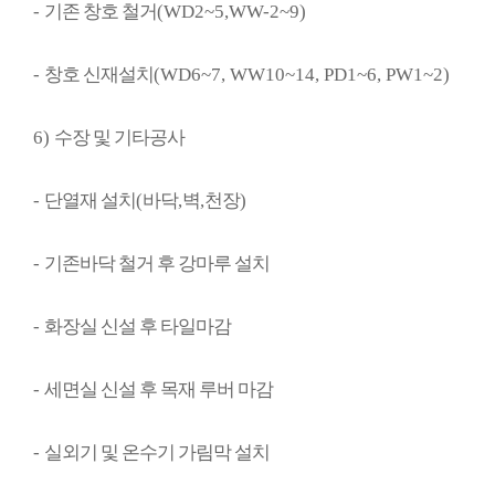
-
기존 창호 철거
(WD2~5,WW-2~9)
-
창호 신재설치
(WD6~7, WW10~14, PD1~6, PW1~2)
6)
수장 및 기타공사
-
단열재 설치
(
바닥
,
벽
,
천장
)
-
기존바닥 철거 후 강마루 설치
-
화장실 신설 후 타일마감
-
세면실 신설 후 목재 루버 마감
-
실외기 및 온수기 가림막 설치