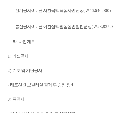
-
전기공사비
:
금 사천육백육십사만원정
(
￦
46,640,000)
-
통신공사비
:
금 이천삼백팔십삼만칠천원정
(
￦
23,837,
라
.
사업개요
1)
가설공사
2)
기초 및 기단공사
-
태조선원 보일러실 철거 후 중정 정비
3)
목공사