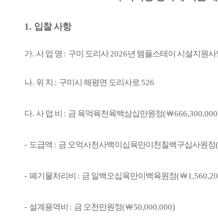
1.
입찰 사항
가
.
사 업 명
:
구미 도리사
2026
년 템플스테이 시설지원
나
.
위 치
:
구미시 해평면 도리사로
526
다
.
사 업 비
:
금 육억육천육백삼십만원정
(
￦
666,300,000
-
도급액
:
금 오억사천사백이십육만이천칠백구십사원정
-
폐기물처리비
:
금 일백오십육만이백육원정
(
￦
1,560,20
-
설계용역비
:
금 오천만원정
(
￦
50,000,000)