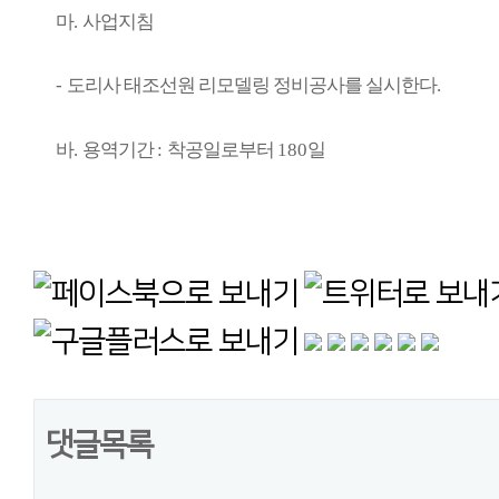
마
.
사업지침
-
도리사 태조선원 리모델링 정비공사를 실시한다
.
바
.
용역기간
:
착공일로부터
180
일
댓글목록