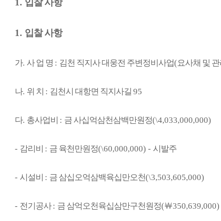
1.
입찰 사항
1.
입찰 사항
가
.
사 업 명
:
김천 직지사 대웅전 주변정비사업
(
요사채 및 
나
.
위 치
:
김천시 대항면 직지사길
95
다
.
총사업비
:
금 사십억삼천삼백만원정
(\4,033,000,000)
-
감리비
:
금 육천만원정
(\60,000,000) -
시발주
-
시설비
:
금 삼십오억삼백육십만오천
(\3,503,605,000)
-
전기공사
:
금 삼억오천육십삼만구천원정
(
￦
350,639,000)