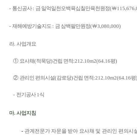
-
통신공사
:
금 일억일천오백육십칠만육천원정
(
￦
115,676,
-
재해예방기술지도
:
금 삼백팔만원정
(
￦
3,080,000)
라
.
사업개요
①
요사채
(
적묵당
)
건립 면적
:212.10m2(64.16
평
)
②
관리인 편의시설
(
감로당
)
건립 면적
:212.10m2(64.16
평
-
전기공사
1
식
마
.
사업지침
-
관계전문가 자문을 받아 요사채 및 관리인 편의시