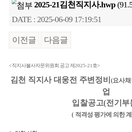
2025-21김천직지사.hwp
(91.
DATE : 2025-06-09 17:19:51
이전글
다음글
본문
<
직지사불사자문위원회 공고 제
2025-21
호
>
김천 직지사 대웅전 주변정비
(
요사채
업
입찰공고
(
전기부
(
적격성 평가에 의한 