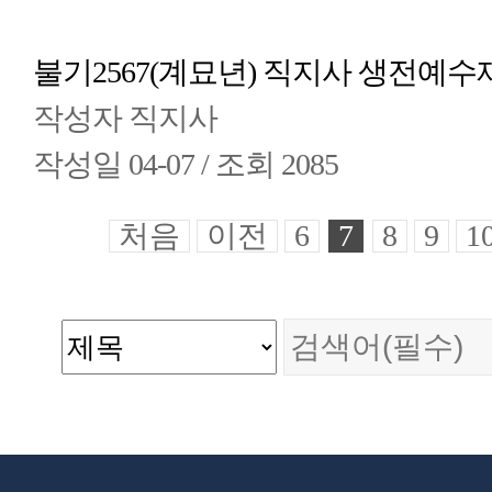
불기2567(계묘년) 직지사 생전예수
작성자
직지사
작성일
04-07 /
조회
2085
처음
이전
6
7
8
9
1