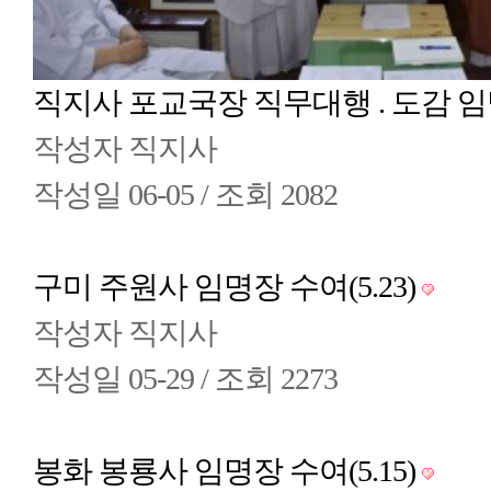
직지사 포교국장 직무대행 . 도감 임명
작성자
직지사
작성일
06-05 /
조회
2082
구미 주원사 임명장 수여(5.23)
작성자
직지사
작성일
05-29 /
조회
2273
봉화 봉룡사 임명장 수여(5.15)