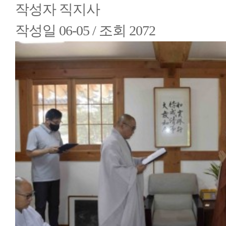
작성자
직지사
작성일
06-05 /
조회
2072