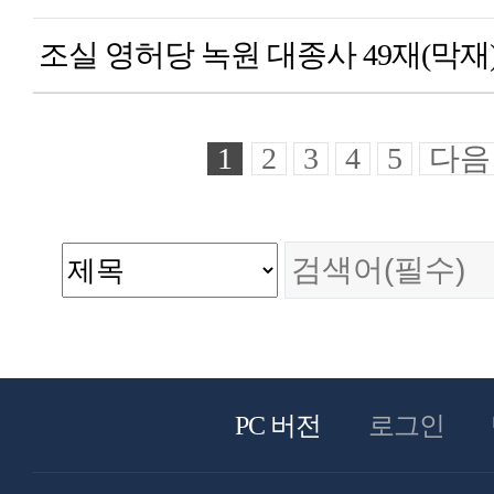
조실 영허당 녹원 대종사 49재(막재
1
2
3
4
5
다음
PC 버전
로그인